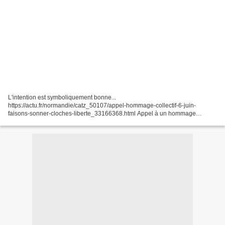
L'intention est symboliquement bonne...
https://actu.fr/normandie/catz_50107/appel-hommage-collectif-6-juin-
faisons-sonner-cloches-liberte_33166368.html Appel à un hommage
collectif : le 6 juin, faisons sonner les cloches de la Liberté ! Nicolas Bellée,...