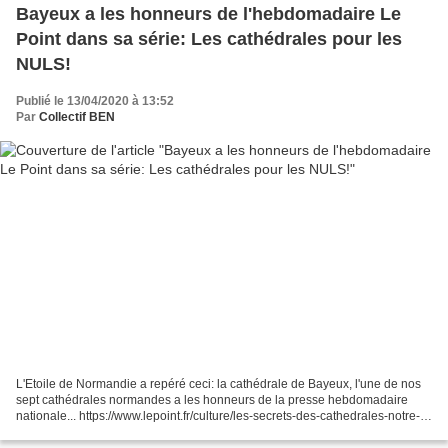
Bayeux a les honneurs de l'hebdomadaire Le
Point dans sa série: Les cathédrales pour les
NULS!
Publié le 13/04/2020 à 13:52
Par
Collectif BEN
L'Etoile de Normandie a repéré ceci: la cathédrale de Bayeux, l'une de nos
sept cathédrales normandes a les honneurs de la presse hebdomadaire
nationale... https://www.lepoint.fr/culture/les-secrets-des-cathedrales-notre-
dame-de-bayeux-la-belle-normande-16-04-2017-2120121_3.php#...