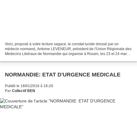
Voici, proposé à votre lecture sagace, le constat lucide dressé par un
médecin normand, Antoine LEVENEUR, président de l'Union Régionale des
Médecins Libéraux de Normandie qui organise à Rouen, les 23 et 24 mars
2018 un colloque de prospective médicale....
NORMANDIE: ETAT D'URGENCE MEDICALE
Publié le 18/01/2016 à 18:20
Par
Collectif BEN