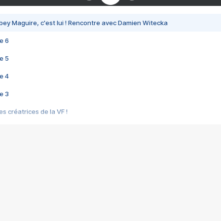
bey Maguire, c'est lui ! Rencontre avec Damien Witecka
e 6
e 5
e 4
e 3
s créatrices de la VF !
e 2
e 1
e Mektoub My Love arrive enfin ! Rencontre avec Shaïn Boumedine et Sal
i : après Toni en famille
elle réalise le bouleversant Dites lui que je l'aime
ais ! Rencontre autour de Vie privée de Rebecca Zlotowski