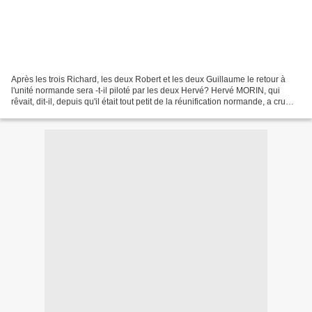
Après les trois Richard, les deux Robert et les deux Guillaume le retour à
l'unité normande sera -t-il piloté par les deux Hervé? Hervé MORIN, qui
rêvait, dit-il, depuis qu'il était tout petit de la réunification normande, a cru
bon faire venir sur la...