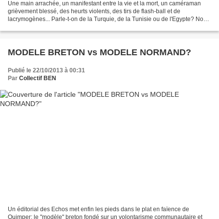
Une main arrachée, un manifestant entre la vie et la mort, un caméraman
grièvement blessé, des heurts violents, des tirs de flash-ball et de
lacrymogènes... Parle-t-on de la Turquie, de la Tunisie ou de l'Egypte? Non
cela concerne le Finistère, en Bretagne,...
MODELE BRETON vs MODELE NORMAND?
Publié le 22/10/2013 à 00:31
Par
Collectif BEN
Un éditorial des Echos met enfin les pieds dans le plat en faïence de
Quimper: le "modèle" breton fondé sur un volontarisme communautaire et