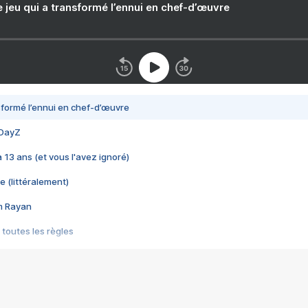
e jeu qui a transformé l’ennui en chef-d’œuvre
nsformé l’ennui en chef-d’œuvre
 DayZ
 a 13 ans (et vous l'avez ignoré)
e (littéralement)
im Rayan
 toutes les règles
s les jeux vidéo
us choquant de Rockstar ? - Le scandale BULLY
e plus moche de Steam