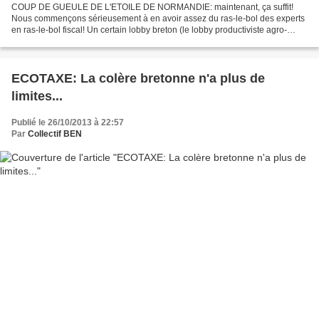
COUP DE GUEULE DE L'ETOILE DE NORMANDIE: maintenant, ça suffit!
Nous commençons sérieusement à en avoir assez du ras-le-bol des experts
en ras-le-bol fiscal! Un certain lobby breton (le lobby productiviste agro-
industriel ne concerne que lui-même et n'est...
ECOTAXE: La colère bretonne n'a plus de
limites...
Publié le 26/10/2013 à 22:57
Par
Collectif BEN