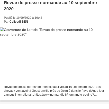
Revue de presse normande au 10 septembre
2020
Publié le 10/09/2020 à 16:43
Par
Collectif BEN
Revue de presse normande (non exhaustive) au 10 septembre 2020: Les
chevaux vont avoir à Goustranville près de Dozulé dans le Pays-d'Auge leur
campus international... https://www.normandie.fr/normandie-equine?
utm_source=Sarbacane&utm_medium=email&utm_campaign=Normandirec
t%20n%C2%B0172...