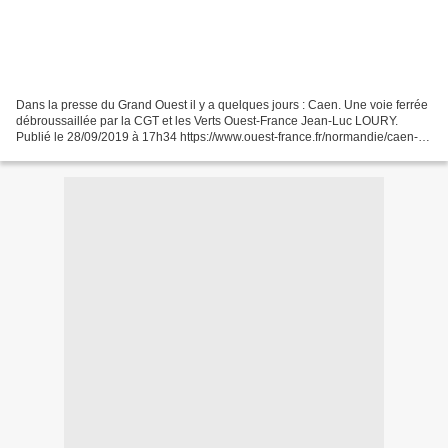
Dans la presse du Grand Ouest il y a quelques jours : Caen. Une voie ferrée
débroussaillée par la CGT et les Verts Ouest-France Jean-Luc LOURY.
Publié le 28/09/2019 à 17h34 https://www.ouest-france.fr/normandie/caen-
14000/caen-une-voie-ferree-debroussaillee-par-la-cgt-et-les-verts-
6541356...