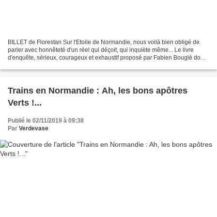
BILLET de Florestan Sur l'Etoile de Normandie, nous voilà bien obligé de
parler avec honnêteté d'un réel qui déçoit, qui inquiète même... Le livre
d'enquête, sérieux, courageux et exhaustif proposé par Fabien Bouglé dont
on vous recommande de toute urgence...
Trains en Normandie : Ah, les bons apôtres
Verts !...
Publié le 02/11/2019 à 09:38
Par
Verdevase