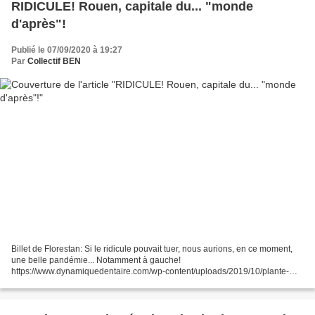
RIDICULE! Rouen, capitale du... "monde
d'après"!
Publié le 07/09/2020 à 19:27
Par
Collectif BEN
Billet de Florestan: Si le ridicule pouvait tuer, nous aurions, en ce moment,
une belle pandémie... Notamment à gauche!
https://www.dynamiquedentaire.com/wp-content/uploads/2019/10/plante-
artificielle-cabinet-dentaire-ficus.jpg A défaut d'être authentiquement...