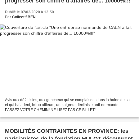
progresser son chiffre d'affaires de... 10000%!!!
Publié le 07/02/2020 à 12:50
Par
Collectif BEN
Avis aux défaitistes, aux grincheux qui se complaisent dans la haine de soi
et qui baladent, ici ou ailleurs, une aigreur décliniste anti-normande:
PASSEZ VOTRE CHEMIN! NE LISEZ PAS CE BILLET!
https://www.francetvinfo.fr/replay-radio/le-brief-eco/le-brief-eco-quelles-sont-
les-500-entreprises-francaises-prodiges-de-la-croissance_3797597.html...
MOBILITÉS CONTRAINTES EN PROVINCE: les
parisianistes de la fondation HULOT découvrent