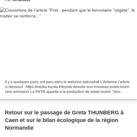
Par
Verdevase
Il y a quelques jours, est paru dans le webzine spécialisé L'Antenne l'article
ci-dessous : https://media.toyota.fr/toyota-devoile-son-nouveau-poids-lourd-
zero-emission/ La FNTR appelle à la production de poids lourds "zéro
émission" L’Antenne Mardi 20...
Retour sur le passage de Greta THUNBERG à
Caen et sur le bilan écologique de la région
Normandie