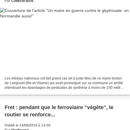
Par
Collectif BEN
Les médias nationaux ont fait grand cas (et à juste titre) de ce maire breton
de Langouët (Ille-et-Vilaine) qui avait promulgué sur sa commune un arrêté
interdisant les épandages de pesticides de synthèse à moins de 150 mètres
des habitations, arrêté...
Fret : pendant que le ferroviaire "végète", le
routier se renforce...
Publié le 24/08/2019 à 14:50